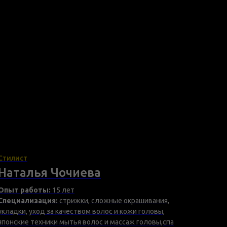
Стилист
Наталья Чочиева
Опыт работы:
15 лет
Специализация:
стрижки, сложные окрашивания,
укладки, уход за качеством волос и кожи головы,
японские техники мытья волос и массаж головы,спа