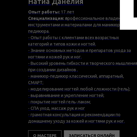
Натиа Данелия
Опыт работы:
17
лет
Специализация: п
рофессиональное владение
инструментами и материалами для маникюра и
педикюра.
- Опыт работы с клиентами всех возрастных
категорий и типов кожи и ногтей.
- Знание основных методов и препаратов ухода за
ногтями и кожей рук и ног.
- Высокий уровень гибкости и творческого мышлени
при создании дизайнов .
⁃ маникюр-педикюр классический, аппаратный,
СМАРТ;
⁃ моделирование ногтей любой сложности (гель);
⁃ выравнивание и укрепление ногтей;
⁃ покрытие ногтей гель-лаком;
⁃ СПА уход, массаж рук и ног
⁃ грамотная консультация и рекомендации по
домашнему уходу за кожей и ногтями рук и ног.
О МАСТЕРЕ
ЗАПИСАТЬСЯ ОНЛАЙН