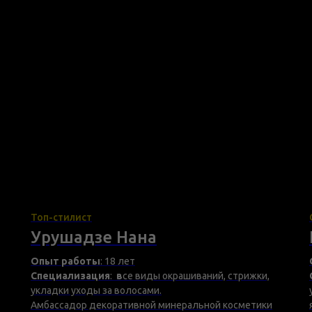
Топ-стилист
Урушадзе Нана
Опыт работы
: 18 лет
Специализация
:
в
се виды окрашиваний, стрижки,
укладки уходы за волосами.
Амбассадор декоративной минеральной косметики