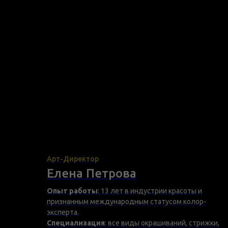
Арт-Директор
Елена Петрова
Опыт работы
: 13 лет в индустрии красоты и
признанным международным статусом колор-
эксперта.
Специализация
: все виды окрашиваний, стрижки,