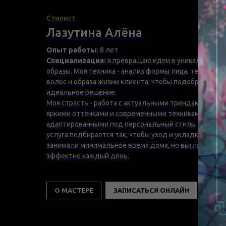
Стилист
Лазутина Алёна
Опыт работы
: 8 лет
Специализация:
я превращаю идеи в уникальные
образы. Моя техника - анализ формы лица, текстуры
волос и образа жизни клиента, чтобы подобрать
идеальное решение.
Моя страсть - работа с актуальными трендами,
яркими оттенками и современными техниками,
адаптированными под персональный стиль. Каждая
услуга подбирается так, чтобы уход и укладка
занимали минимальное время дома, но выглядели
эффектно каждый день.
О МАСТЕРЕ
ЗАПИСАТЬСЯ ОНЛАЙН