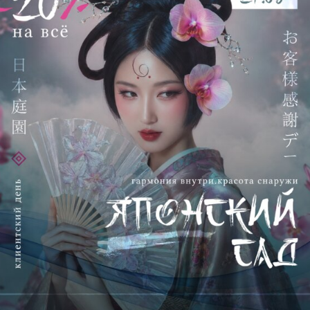
Мастер
Танченко Татьяна
Опыт работы:
5 лет
Специализация: д
ля меня парикмахерское
искусство — это не просто стрижки и окрашивания, а
возможность подчеркнуть индивидуальность
человека, раскрыть его стиль и помочь
почувствовать себя увереннее.
За время работы я получила практический опыт в
создании женских образов, подборе стрижек по
форме лица, структуре волос и пожеланиям клиента.
Внимательно отношусь к деталям, аккуратно
выполняю работу и всегда стараюсь создать
комфортную атмосферу во время процедуры.
О МАСТЕРЕ
ЗАПИСАТЬСЯ ОНЛАЙН