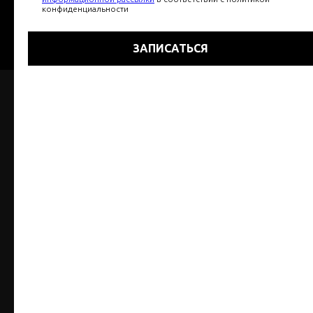
конфиденциальности
Статьи 437(2) ГК РФ.
Подробности каждый раз уточняйте у Администратора.
ЗАПИСАТЬСЯ
КОНТАКТЫ
+7 (495) 105-92-55
Ленинский пр-кт, 105к3, Москва,
м.Новаторская
ПН. - ВС. 10:00 - 22:00
Любая информация (в том числе цены),
указанная на сайте носит исключительно
информативный характер и не являются
публичной офертой, определяемой
положениями Статьи 437(2) ГК РФ.
Подробности каждый раз уточняйте у