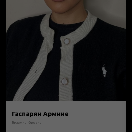
Гаспарян Армине
Визажист-бровист