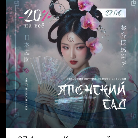
СПЕЦИАЛЬНЫЕ ПРЕДЛОЖЕНИЯ
СМОТРЕТЬ ВСЕ АКЦИИ
НОВЫМ КЛИЕНТАМ ПРЕДЛАГАЕМ
СПЕЦИАЛЬНЫЕ УСЛОВИЯ НА ПЕРВЫЙ ВИЗИТ В
НАШ САЛОН
-20%
ЗНАКОМСТВО СО
СПЕЦИАЛИСТОМ
ЗАПИСАТЬСЯ
СПЕЦИАЛЬНОЕ
ПРЕДЛОЖЕНИЕ 20% НА
ПЕРВЫЙ ВИЗИТ