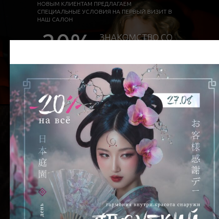
НОВЫМ КЛИЕНТАМ ПРЕДЛАГАЕМ
СПЕЦИАЛЬНЫЕ УСЛОВИЯ НА ПЕРВЫЙ ВИЗИТ В
НАШ САЛОН
-20%
ЗНАКОМСТВО СО
СПЕЦИАЛИСТОМ
ЗАПИСАТЬСЯ
СПЕЦИАЛЬНОЕ
ПРЕДЛОЖЕНИЕ 20% НА
ПЕРВЫЙ ВИЗИТ
Мы свяжемся с вами в течение нескольких минут и запишем
вас на удобную дату
*предложение действительно при условии заполнения
анкеты клиента с предоставлением персональных данных