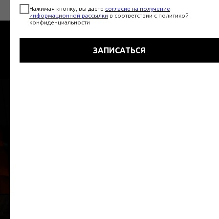
Нажимая кнопку, вы даете
согласие на получение
информационной рассылки
в соответствии с политикой
конфиденциальности
СПЕЦИАЛЬНЫЕ ПРЕДЛОЖЕНИЯ
ЗАПИСАТЬСЯ
СМОТРЕТЬ ВСЕ АКЦИИ
НОВЫМ КЛИЕНТАМ ПРЕДЛАГАЕМ
СПЕЦИАЛЬНЫЕ УСЛОВИЯ НА ПЕРВЫЙ ВИЗИТ В
НАШ САЛОН
Т
Т
Т
ОНЛАЙН ЗАПИСЬ
-20%
ЗНАКОМСТВО СО
СПЕЦИАЛИСТОМ
ЗАПИСАТЬСЯ
СПЕЦИАЛЬНОЕ