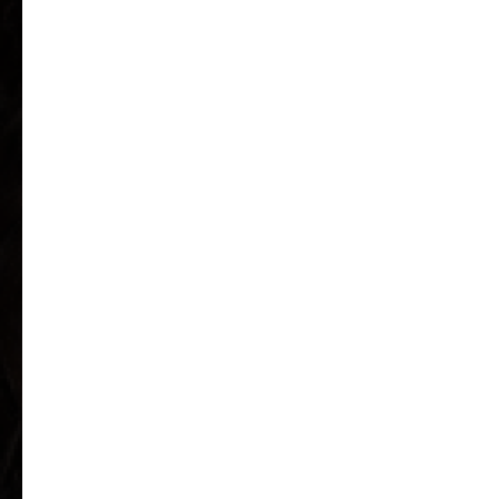
ПРЕДЛОЖЕНИЕ 20% НА
ПЕРВЫЙ ВИЗИТ
Мы свяжемся с вами в течение нескольких минут и запишем
вас на удобную дату
*предложение действительно при условии заполнения
анкеты клиента с предоставлением персональных данных
(ФИО, телефон, дата рождения)
Нажимая кнопку, вы соглашаетесь на обработку персональных
данных в соответствии с
политикой конфиденциальности
Нажимая кнопку, вы даете
согласие на получение
информационной рассылки
в соответствии с политикой
конфиденциальности
ОТПРАВИТЬ