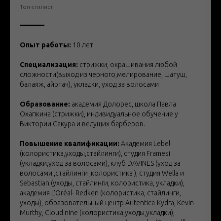
Топ-стилист
Опыт работы:
10 лет
Специализация:
стрижки, окрашивания любой
сложности(выход из черного,мелирование, шатуш,
балаяж, айртач), укладки, уход за волосами
Образование:
академия Долорес, школа Павла
Охапкина (стрижки), индивидуальное обучение у
Виктории Сакура и ведущих барберов.
Повышение квалификации:
Академия Lebel
(колористика,уходы,стайлинги), студия Framesi
(укладки,уход за волосами), клуб DAVINES (уход за
волосами ,стайлинги ,колористика ), студия Wella и
Sebastian (уходы, стайлинги, колористика, укладки),
академия L'Oréal- Redken (колористика, стайлинги,
уходы), образовательный центр Autentica-Kydra, Kevin
Murthy, Cloud nine (колористика,уходы,укладки),