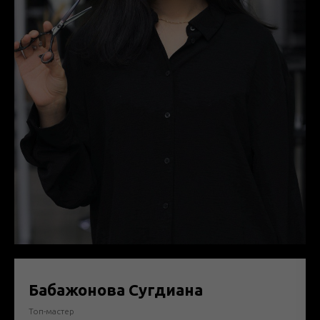
Бабажонова Сугдиана
Топ-мастер